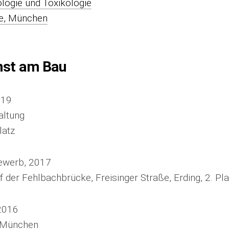
ologie und Toxikologie
e, München
nst am Bau
019
altung
latz
werb, 2017
f der Fehlbachbrücke, Freisinger Straße, Erding, 2. Pla
2016
, München