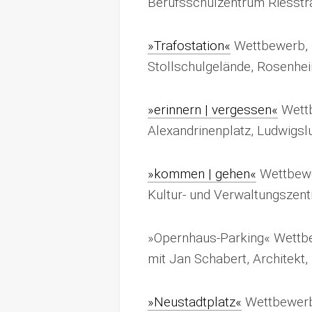
Berufsschulzentrum Riesst
»Trafostation«
Wettbewerb,
Stollschulgelände, Rosenhe
»erinnern | vergessen«
Wett
Alexandrinenplatz, Ludwigsl
»kommen | gehen«
Wettbewe
Kultur- und Verwaltungszentr
»Opernhaus-Parking« Wettb
mit Jan Schabert, Architekt,
»Neustadtplatz«
Wettbewerb