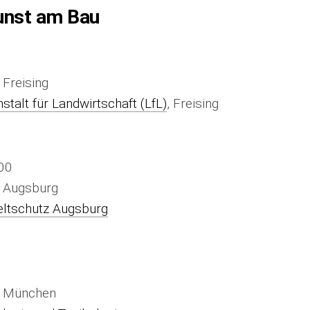
unst am Bau
 Freising
talt für Landwirtschaft (LfL)
, Freising
00
t Augsburg
ltschutz Augsburg
t München