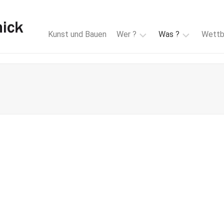
Kunst und Bauen
Wer ?
Was ?
Wettb
Martina
Werkverzeichnis
Günther
Nausikaa
Hacker
Ulrich
Panick