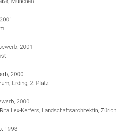
raße, München
 2001
im
bewerb, 2001
ust
rb, 2000
um, Erding, 2. Platz
ewerb, 2000
 Rita Lex-Kerfers, Landschaftsarchitektin, Zürich
, 1998