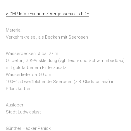
> GHP Info »Erinnern ⁄ Vergessen« als PDF
Material:
Verkehrskreisel, als Becken mit Seerosen
Wasserbecken: ø ca. 27 m
Ortbeton, GfK-Auskleidung (vgl. Teich- und Schwimmbadbau)
mit goldfarbenem Flitterzusatz
Wassertiefe: ca. 50 cm
100–150 weißblühende Seerosen (z.B. Gladstoniana) in
Pflanzkörben
Auslober:
Stadt Ludwigslust
Günther Hacker Panick